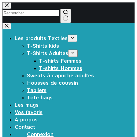
Passer
au
contenu
Aucun
résultat
Les produits Textiles
T-Shirts kids
T-Shirts Adultes
T-shirts Femmes
T-shirts Hommes
Sweats à capuche adultes
Housses de coussin
Tabliers
Tote bags
Les mugs
Vos favoris
À propos
Contact
Connexion