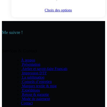
page
du
Ce
Choix des options
produit
produit
a
plusieurs
variations.
Les
Me suivre !
options
peuvent
être
choisies
Services & Contact
sur
la
À propos
page
Présentation
du
Atelier et savoir-faire Français
produit
Impression DTF
La sublimation
Conseils d’entretien
Marques textile & mug
Expéditions
Retour & garantie
Mode de paiement
Contact