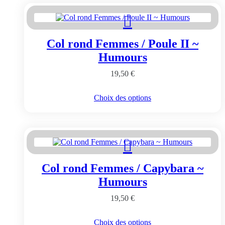
Col rond Femmes / Poule II ~
Humours
19,50
€
Ce
Choix des options
produit
a
plusieurs
variations.
Les
options
peuvent
Col rond Femmes / Capybara ~
être
choisies
Humours
sur
la
19,50
€
page
du
Ce
Choix des options
produit