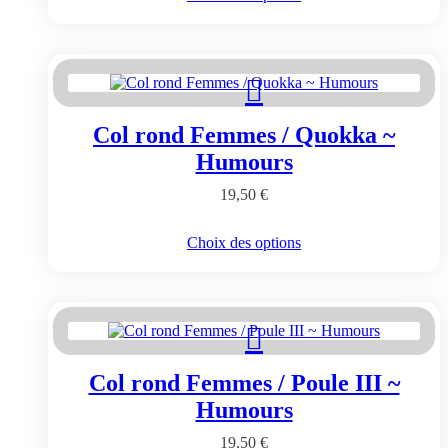
produit
a
plusieurs
variations.
Les
options
peuvent
Col rond Femmes / Quokka ~
être
choisies
Humours
sur
la
19,50
€
page
du
Ce
Choix des options
produit
produit
a
plusieurs
variations.
Les
options
peuvent
Col rond Femmes / Poule III ~
être
choisies
Humours
sur
la
19,50
€