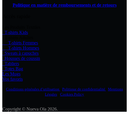
Politique en matière de remboursements et de retours
Accès rapide
Les Produits Textiles
T-shirts Kids
T-shirts Adultes
T-shirts Femmes
T-shirts Hommes
Sweats à capuches
Housses de coussin
Tabliers
Totes Bag
Les Mugs
Vos favoris
|
|
Conditions générales d’utilisation
Politique de confidentialité
Mentions
|
Légales
Cookies Policy
Copyright © Nueva Ola 2026.