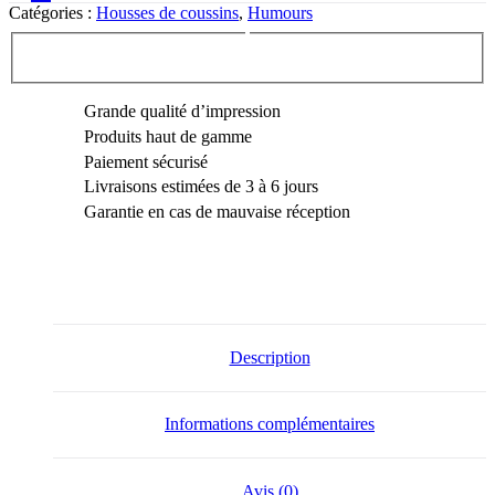
coussin
Catégories :
Housses de coussins
,
Humours
Hamster
I
~
Humours
Grande qualité d’impression
Produits haut de gamme
Paiement sécurisé
Livraisons estimées de 3 à 6 jours
Garantie en cas de mauvaise réception
Description
Informations complémentaires
Avis (0)