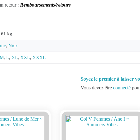
un retour :
Remboursements/retours
161 kg
anc
,
Noir
M
,
L
,
XL
,
XXL
,
XXXL
Soyez le premier à laisser 
Vous devez être
connecté
pour