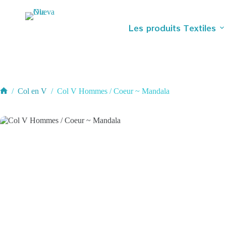
Passer
au
contenu
Les produits Textiles
/
Col en V
/
Col V Hommes / Coeur ~ Mandala
Accueil