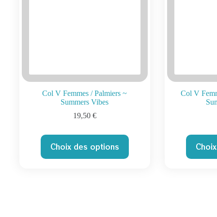
Col V Femmes / Palmiers ~
Col V Femm
Summers Vibes
Su
19,50
€
Ce
Choix des options
Choix
produit
a
plusieurs
variations.
Les
options
peuvent
être
choisies