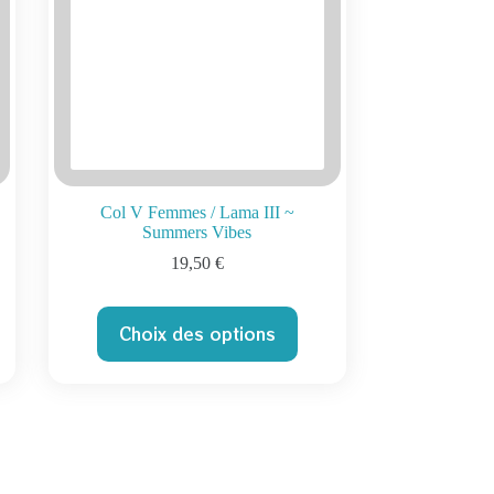
Col V Femmes / Lama III ~
Summers Vibes
19,50
€
Ce
Choix des options
produit
a
plusieurs
variations.
Les
options
peuvent
être
choisies