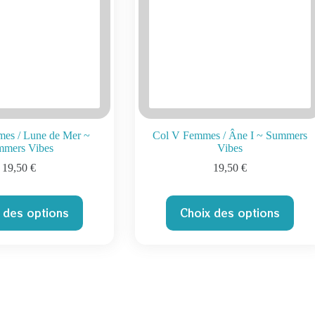
es / Lune de Mer ~
Col V Femmes / Âne I ~ Summers
mmers Vibes
Vibes
19,50
€
19,50
€
Ce
Ce
 des options
Choix des options
produit
produit
a
a
plusieurs
plusieurs
variations.
variations.
Les
Les
options
options
peuvent
peuvent
être
être
choisies
choisies