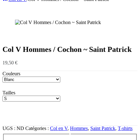
Col V Hommes / Cochon ~ Saint Patrick
19,50
€
Couleurs
Tailles
UGS :
ND
Catégories :
Col en V
,
Hommes
,
Saint Patrick
,
T-shirts