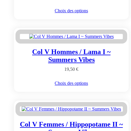
page
du
Ce
Choix des options
produit
produit
a
plusieurs
variations.
Les
options
peuvent
Col V Hommes / Lama I ~
être
choisies
Summers Vibes
sur
la
19,50
€
page
du
Ce
Choix des options
produit
produit
a
plusieurs
variations.
Les
options
peuvent
Col V Femmes / Hippopotame II ~
être
choisies