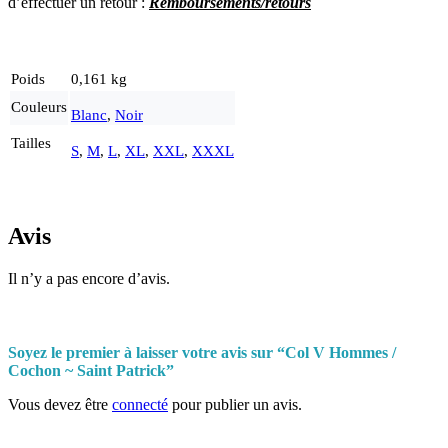
d’effectuer un retour :
Remboursements/retours
Poids
0,161 kg
Couleurs
Blanc
,
Noir
Tailles
S
,
M
,
L
,
XL
,
XXL
,
XXXL
Avis
Il n’y a pas encore d’avis.
Soyez le premier à laisser votre avis sur “Col V Hommes /
Cochon ~ Saint Patrick”
Vous devez être
connecté
pour publier un avis.