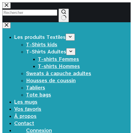
Passer
au
contenu
Aucun
résultat
Les produits Textiles
T-Shirts kids
T-Shirts Adultes
T-shirts Femmes
T-shirts Hommes
Sweats à capuche adultes
Housses de coussin
Tabliers
Tote bags
Les mugs
Vos favoris
À propos
Contact
Connexion