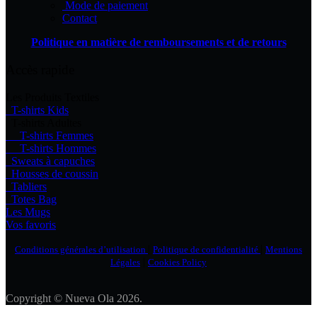
Mode de paiement
Contact
Politique en matière de remboursements et de retours
Accès rapide
Les Produits Textiles
T-shirts Kids
T-shirts Adultes
T-shirts Femmes
T-shirts Hommes
Sweats à capuches
Housses de coussin
Tabliers
Totes Bag
Les Mugs
Vos favoris
|
|
Conditions générales d’utilisation
Politique de confidentialité
Mentions
|
Légales
Cookies Policy
Copyright © Nueva Ola 2026.