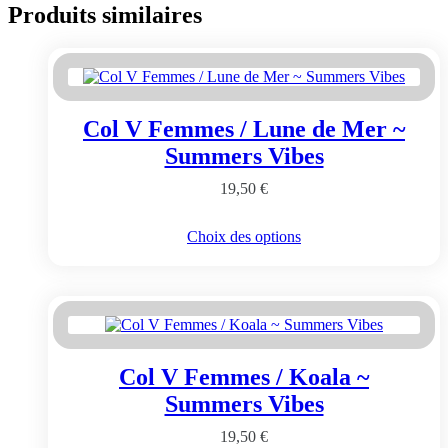
Produits similaires
Col V Femmes / Lune de Mer ~
Summers Vibes
19,50
€
Ce
Choix des options
produit
a
plusieurs
variations.
Les
options
peuvent
Col V Femmes / Koala ~
être
choisies
Summers Vibes
sur
la
19,50
€