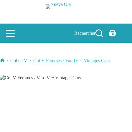
Passer
au
contenu
Rechercher
Panier
d’achat
/
Col en V
/
Col V Femmes / Van IV ~ Vintages Cars
Accueil