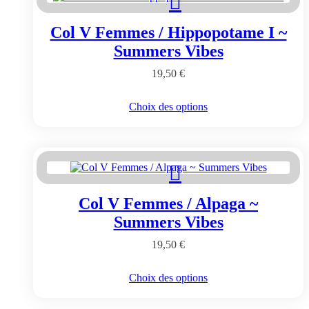
options
peuvent
Col V Femmes / Hippopotame I ~
être
choisies
Summers Vibes
sur
la
19,50
€
page
du
Ce
Choix des options
produit
produit
a
plusieurs
variations.
Les
options
peuvent
Col V Femmes / Alpaga ~
être
choisies
Summers Vibes
sur
la
19,50
€
page
du
Ce
Choix des options
produit
produit
a