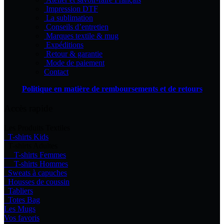
produit
Impression DTF
La sublimation
Conseils d’entretien
Marques textile & mug
Expéditions
Retour & garantie
Mode de paiement
Contact
Politique en matière de remboursements et de retours
Accès rapide
Les Produits Textiles
T-shirts Kids
T-shirts Adultes
T-shirts Femmes
T-shirts Hommes
Sweats à capuches
Housses de coussin
Tabliers
Totes Bag
Les Mugs
Vos favoris