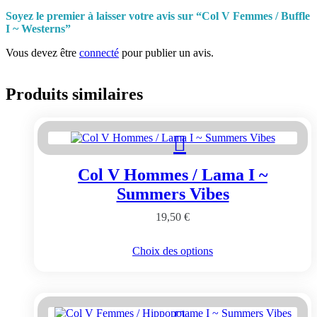
Soyez le premier à laisser votre avis sur “Col V Femmes / Buffle
I ~ Westerns”
Vous devez être
connecté
pour publier un avis.
Produits similaires
Col V Hommes / Lama I ~
Summers Vibes
19,50
€
Ce
Choix des options
produit
a
plusieurs
variations.
Les