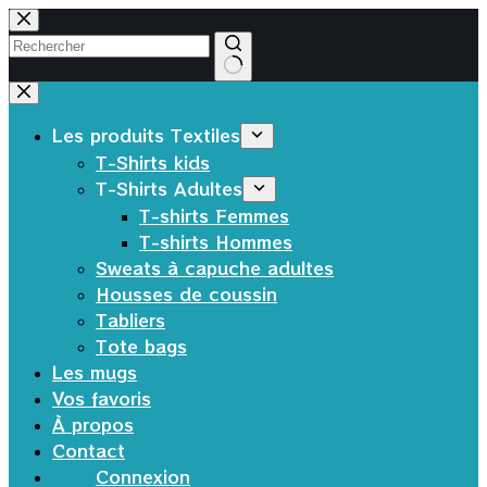
Passer
au
contenu
Aucun
résultat
Les produits Textiles
T-Shirts kids
T-Shirts Adultes
T-shirts Femmes
T-shirts Hommes
Sweats à capuche adultes
Housses de coussin
Tabliers
Tote bags
Les mugs
Vos favoris
À propos
Contact
Connexion