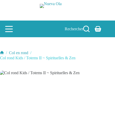
Passer
au
contenu
Rechercher
Panier
d’achat
/
Col en rond
/
Accueil
Col rond Kids / Totems II ~ Spirituelles & Zen