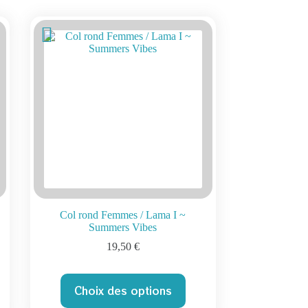
Col rond Femmes / Lama I ~
Summers Vibes
19,50
€
Ce
Choix des options
produit
a