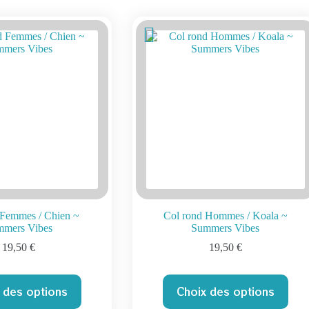
 Femmes / Chien ~
Col rond Hommes / Koala ~
mmers Vibes
Summers Vibes
19,50
€
19,50
€
Ce
Ce
 des options
Choix des options
produit
produit
a
a