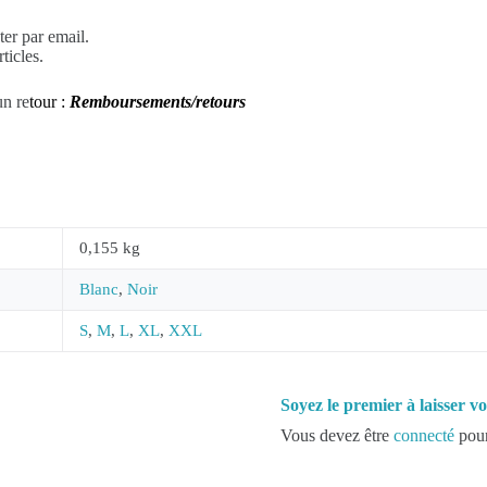
er par email.
ticles.
un re
tour :
Remboursements/retours
0,155 kg
Blanc
,
Noir
S
,
M
,
L
,
XL
,
XXL
Soyez le premier à laisser 
Vous devez être
connecté
pour