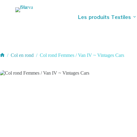
Passer
au
contenu
Les produits Textiles
/
Col en rond
/
Col rond Femmes / Van IV ~ Vintages Cars
Accueil