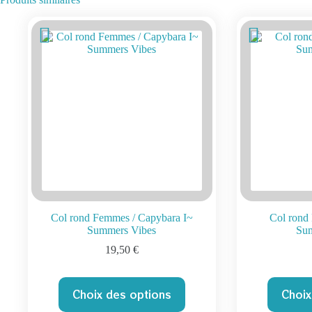
Col rond Femmes / Capybara I~
Col rond
Summers Vibes
Su
19,50
€
Ce
Choix des options
Choix
produit
a