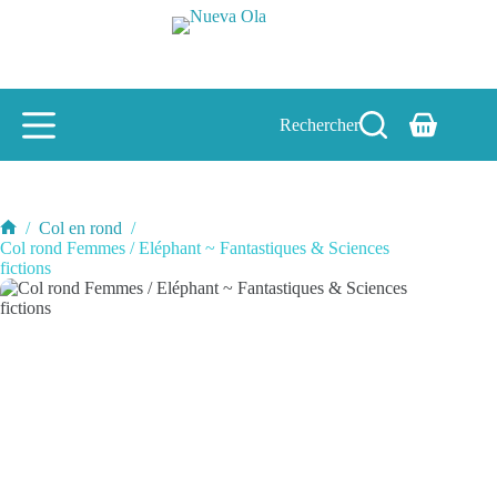
Passer
au
contenu
Rechercher
Panier
d’achat
/
Col en rond
/
Accueil
Col rond Femmes / Eléphant ~ Fantastiques & Sciences
fictions