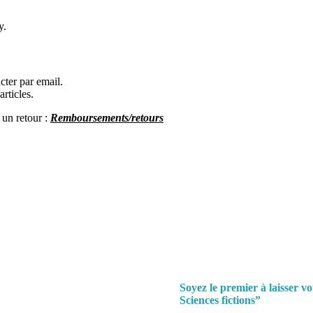
y.
cter par email.
rticles.
 un re
tour :
Remboursements/retours
Soyez le premier à laisser 
Sciences fictions”