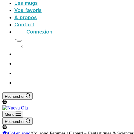
Les mugs
Vos favoris
À propos
Contact
Connexion
S’inscrire
Rechercher
Panier
d’achat
Menu
Rechercher
Panier
d’achat
Accueil
/
Col en rond
/
Col rond Femmes / Canard ~ Fantastiques & Sciences 