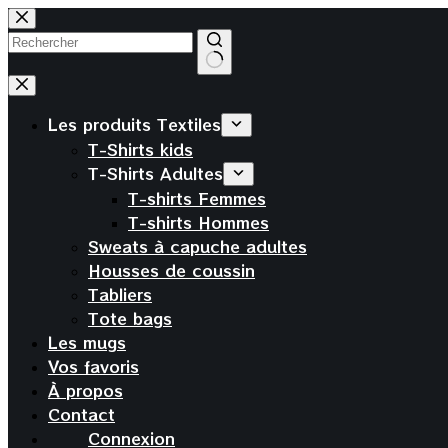
Passer
au
contenu
Aucun
résultat
Les produits Textiles
T-Shirts kids
T-Shirts Adultes
T-shirts Femmes
T-shirts Hommes
Sweats à capuche adultes
Housses de coussin
Tabliers
Tote bags
Les mugs
Vos favoris
À propos
Contact
Connexion