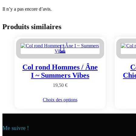
Il n’y a pas encore d’avis.
Produits similaires
Col rond Hommes / Âne
C
I ~ Summers Vibes
Chi
19,50
€
Ce
Choix des options
produit
a
plusieurs
variations.
Les
Me suivre !
options