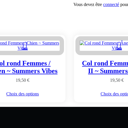
Vous devez être
connecté
pour
ol rond Femmes /
Col rond Femm
en ~ Summers Vibes
II ~ Summers
19,50
€
19,50
€
Ce
Ce
Choix des options
Choix des opti
produit
produi
a
a
plusieurs
plusie
variations.
variat
Les
Les
options
option