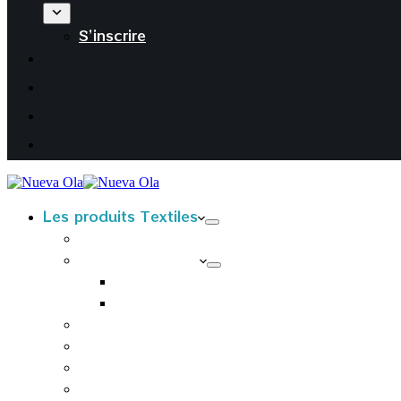
S’inscrire
Les produits Textiles
T-Shirts kids
T-Shirts Adultes
T-shirts Femmes
T-shirts Hommes
Sweats à capuche adultes
Housses de coussin
Tabliers
Tote bags