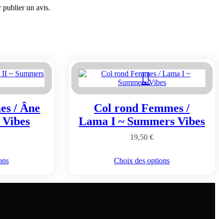
 publier un avis.
es / Âne
Col rond Femmes /
 Vibes
Lama I ~ Summers Vibes
19,50
€
Ce
ons
Choix des options
t
produit
a
urs
plusieurs
ions.
variations.
Les
s
options