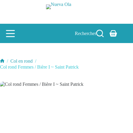
Passer
au
contenu
Rechercher
Panier
d’achat
/
Col en rond
/
Accueil
Col rond Femmes / Bière I ~ Saint Patrick