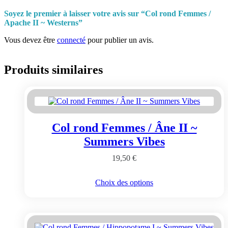
Soyez le premier à laisser votre avis sur “Col rond Femmes /
Apache II ~ Westerns”
Vous devez être
connecté
pour publier un avis.
Produits similaires
Col rond Femmes / Âne II ~
Summers Vibes
19,50
€
Ce
Choix des options
produit
a
plusieurs
variations.
Les