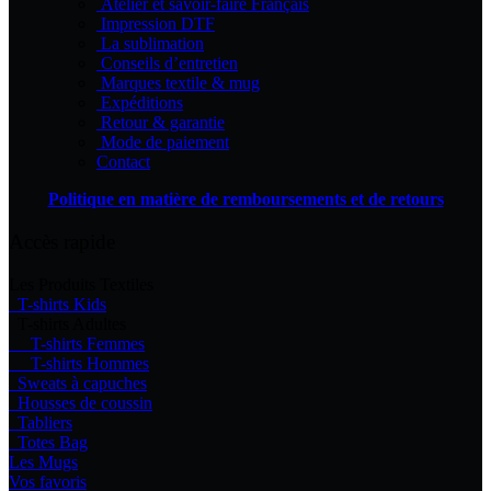
Atelier et savoir-faire Français
produit
Impression DTF
La sublimation
Conseils d’entretien
Marques textile & mug
Expéditions
Retour & garantie
Mode de paiement
Contact
Politique en matière de remboursements et de retours
Accès rapide
Les Produits Textiles
T-shirts Kids
T-shirts Adultes
T-shirts Femmes
T-shirts Hommes
Sweats à capuches
Housses de coussin
Tabliers
Totes Bag
Les Mugs
Vos favoris