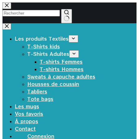
Passer
au
contenu
Aucun
résultat
Les produits Textiles
T-Shirts kids
T-Shirts Adultes
T-shirts Femmes
T-shirts Hommes
Sweats à capuche adultes
Housses de coussin
Tabliers
Tote bags
Les mugs
Vos favoris
À propos
Contact
Connexion