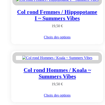
options
peuvent
Col rond Femmes / Hippopotame
être
choisies
I ~ Summers Vibes
sur
la
19,50
€
page
du
Ce
Choix des options
produit
produit
a
plusieurs
variations.
Les
options
peuvent
Col rond Hommes / Koala ~
être
choisies
Summers Vibes
sur
la
19,50
€
page
du
Ce
Choix des options
produit
produit
a