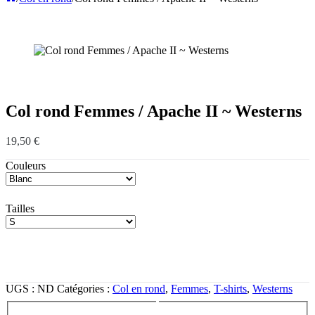
Col rond Femmes / Apache II ~ Westerns
19,50
€
Couleurs
Tailles
UGS :
ND
Catégories :
Col en rond
,
Femmes
,
T-shirts
,
Westerns