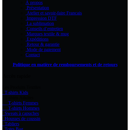
À propos
page
Présentation
du
Atelier et savoir-faire Français
produit
Impression DTF
La sublimation
Conseils d’entretien
Marques textile & mug
Expéditions
Retour & garantie
Mode de paiement
Contact
Politique en matière de remboursements et de retours
Accès rapide
Les Produits Textiles
T-shirts Kids
T-shirts Adultes
T-shirts Femmes
T-shirts Hommes
Sweats à capuches
Housses de coussin
Tabliers
Totes Bag