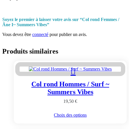
Soyez le premier à laisser votre avis sur “Col rond Femmes /
Âne I~ Summers Vibes”
Vous devez être
connecté
pour publier un avis.
Produits similaires
Col rond Hommes / Surf ~
Summers Vibes
19,50
€
Ce
Choix des options
produit
a