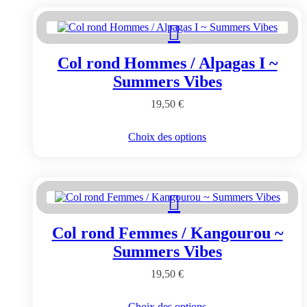
plusieurs
variations.
Les
options
peuvent
Col rond Hommes / Alpagas I ~
être
choisies
Summers Vibes
sur
la
19,50
€
page
du
Ce
Choix des options
produit
produit
a
plusieurs
variations.
Les
options
peuvent
Col rond Femmes / Kangourou ~
être
choisies
Summers Vibes
sur
la
19,50
€
page
du
Ce
Choix des options