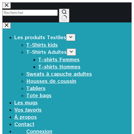
Passer
au
contenu
Aucun
résultat
Les produits Textiles
T-Shirts kids
T-Shirts Adultes
T-shirts Femmes
T-shirts Hommes
Sweats à capuche adultes
Housses de coussin
Tabliers
Tote bags
Les mugs
Vos favoris
À propos
Contact
Connexion